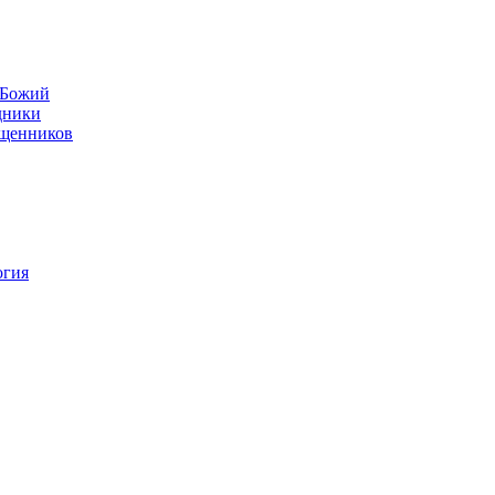
н Божий
дники
ященников
огия