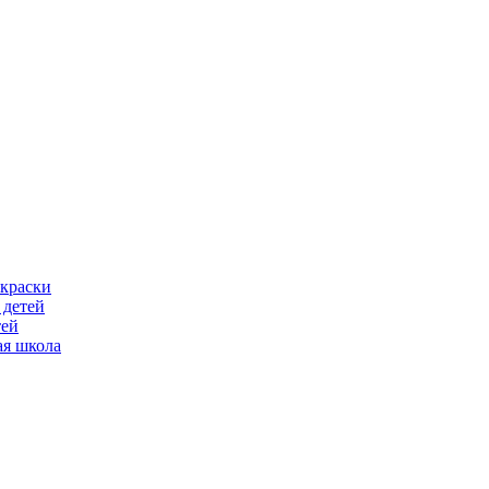
скраски
 детей
тей
ая школа