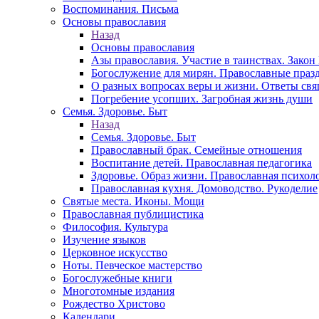
Воспоминания. Письма
Основы православия
Назад
Основы православия
Азы православия. Участие в таинствах. Зако
Богослужение для мирян. Православные праз
О разных вопросах веры и жизни. Ответы св
Погребение усопших. Загробная жизнь души
Семья. Здоровье. Быт
Назад
Семья. Здоровье. Быт
Православный брак. Семейные отношения
Воспитание детей. Православная педагогика
Здоровье. Образ жизни. Православная психол
Православная кухня. Домоводство. Рукоделие
Святые места. Иконы. Мощи
Православная публицистика
Философия. Культура
Изучение языков
Церковное искусство
Ноты. Певческое мастерство
Богослужебные книги
Многотомные издания
Рождество Христово
Календари