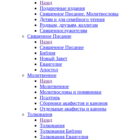
Назад
Подарочные издания
Священное Писание. Молитвословы
Детям и для семейного чтения
Родным, друзьям, коллегам
Священнослужителям
Священное Писание
Назад
Священное Писание
Библия
Новый Завет
Евангелие
Апостол
Молитвенное
Назад
Молитвенное
Молитвословы и помянники
Псалтирь
Сборники акафистов и канонов
Отдельные акафисты и каноны
Толкования
Назад
Толкования
Толкования Библии
Толкования Евангелия