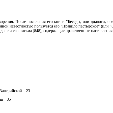
рения. После появления его книги "Беседы, или диалоги, о жи
енной известностью пользуется его "Правило пастырское" (или 
 дошли его письма (848), содержащие нравственные наставления
1
 Валерийской – 23
а – 35