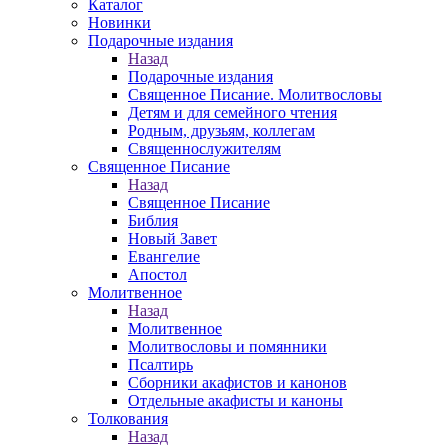
Каталог
Новинки
Подарочные издания
Назад
Подарочные издания
Священное Писание. Молитвословы
Детям и для семейного чтения
Родным, друзьям, коллегам
Священнослужителям
Священное Писание
Назад
Священное Писание
Библия
Новый Завет
Евангелие
Апостол
Молитвенное
Назад
Молитвенное
Молитвословы и помянники
Псалтирь
Сборники акафистов и канонов
Отдельные акафисты и каноны
Толкования
Назад