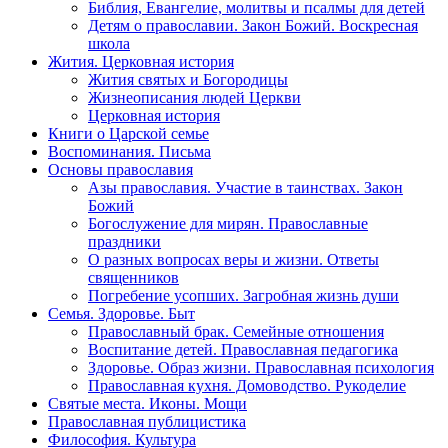
Библия, Евангелие, молитвы и псалмы для детей
Детям о православии. Закон Божий. Воскресная
школа
Жития. Церковная история
Жития святых и Богородицы
Жизнеописания людей Церкви
Церковная история
Книги о Царской семье
Воспоминания. Письма
Основы православия
Азы православия. Участие в таинствах. Закон
Божий
Богослужение для мирян. Православные
праздники
О разных вопросах веры и жизни. Ответы
священников
Погребение усопших. Загробная жизнь души
Семья. Здоровье. Быт
Православный брак. Семейные отношения
Воспитание детей. Православная педагогика
Здоровье. Образ жизни. Православная психология
Православная кухня. Домоводство. Рукоделие
Святые места. Иконы. Мощи
Православная публицистика
Философия. Культура