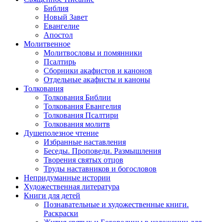
Библия
Новый Завет
Евангелие
Апостол
Молитвенное
Молитвословы и помянники
Псалтирь
Сборники акафистов и канонов
Отдельные акафисты и каноны
Толкования
Толкования Библии
Толкования Евангелия
Толкования Псалтири
Толкования молитв
Душеполезное чтение
Избранные наставления
Беседы. Проповеди. Размышления
Творения святых отцов
Труды наставников и богословов
Непридуманные истории
Художественная литература
Книги для детей
Познавательные и художественные книги.
Раскраски