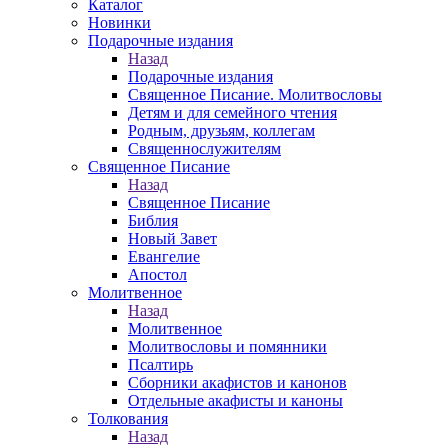
Каталог
Новинки
Подарочные издания
Назад
Подарочные издания
Священное Писание. Молитвословы
Детям и для семейного чтения
Родным, друзьям, коллегам
Священнослужителям
Священное Писание
Назад
Священное Писание
Библия
Новый Завет
Евангелие
Апостол
Молитвенное
Назад
Молитвенное
Молитвословы и помянники
Псалтирь
Сборники акафистов и канонов
Отдельные акафисты и каноны
Толкования
Назад