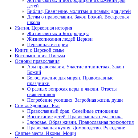
Жития святых и Богородицы в изложении для
детей
Библия, Евангелие, молитвы и псалмы для детей
Детям о православии. Закон Божий. Воскресная
школа
Жития. Церковная история
Жития святых и Богородицы
Жизнеописания людей Церкви
Церковная история
Книги о Царской семье
Воспоминания. Письма
Основы православия
Азы православия. Участие в таинствах. Закон
Божий
Богослужение для мирян. Православные
праздники
О разных вопросах веры и жизни. Ответы
священников
Погребение усопших. Загробная жизнь души
Семья. Здоровье. Быт
Православный брак. Семейные отношения
Воспитание детей. Православная педагогика
Здоровье. Образ жизни. Православная психология
Православная кухня. Домоводство. Рукоделие
Святые места. Иконы. Мощи