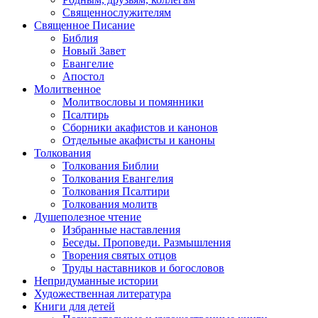
Священнослужителям
Священное Писание
Библия
Новый Завет
Евангелие
Апостол
Молитвенное
Молитвословы и помянники
Псалтирь
Сборники акафистов и канонов
Отдельные акафисты и каноны
Толкования
Толкования Библии
Толкования Евангелия
Толкования Псалтири
Толкования молитв
Душеполезное чтение
Избранные наставления
Беседы. Проповеди. Размышления
Творения святых отцов
Труды наставников и богословов
Непридуманные истории
Художественная литература
Книги для детей