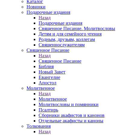
Каталог
Новинки
Подарочные издания
Назад
Подарочные издания
Священное Писание. Молитвословы
Детям и для семейного чтения
Родным, друзьям, коллегам
Священнослужителям
Священное Писание
Назад
Священное Писание
Библия
Новый Завет
Евангелие
Апостол
Молитвенное
Назад
Молитвенное
Молитвословы и помянники
Псалтирь
Сборники акафистов и канонов
Отдельные акафисты и каноны
Толкования
Назад