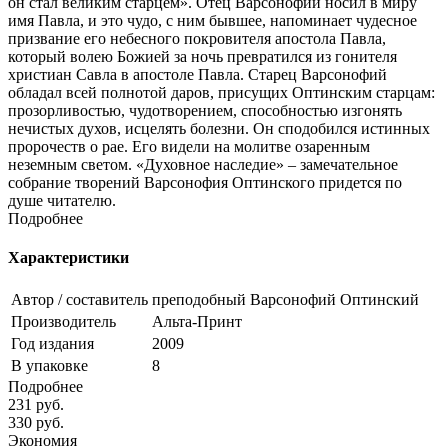
он стал великим старцем». Отец Варсонофий носил в миру
имя Павла, и это чудо, с ним бывшее, напоминает чудесное
призвание его небесного покровителя апостола Павла,
который волею Божией за ночь превратился из гонителя
христиан Савла в апостоле Павла. Старец Варсонофий
обладал всей полнотой даров, присущих Оптинским старцам:
прозорливостью, чудотворением, способностью изгонять
нечистых духов, исцелять болезни. Он сподобился истинных
пророчеств о рае. Его видели на молитве озаренным
неземным светом. «Духовное наследие» – замечательное
собрание творений Варсонофия Оптинского придется по
душе читателю.
Подробнее
Характеристики
Автор / составитель
преподобный Варсонофий Оптинский
Производитель
Альта-Принт
Год издания
2009
В упаковке
8
Подробнее
231
руб.
330
руб.
Экономия