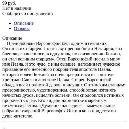
99
руб.
Нет в наличии
Сообщить о поступлении
Описание
Отзывы
Описание
Преподобный Варсонофий был одним из великих
Оптинских старцев. По отзыву преподобного Нектария, «из
блестящего военного, в одну ночь, по соизволению Божию,
он стал великим старцем». Отец Варсонофий носил в миру
имя Павла, и это чудо, с ним бывшее, напоминает чудесное
призвание его небесного покровителя апостола Павла,
который волею Божией за ночь превратился из гонителя
христиан Савла в апостоле Павла. Старец Варсонофий
обладал всей полнотой даров, присущих Оптинским старцам:
прозорливостью, чудотворением, способностью изгонять
нечистых духов, исцелять болезни. Он сподобился истинных
пророчеств о рае. Его видели на молитве озаренным
неземным светом. «Духовное наследие» – замечательное
собрание творений Варсонофия Оптинского придется по
душе читателю.