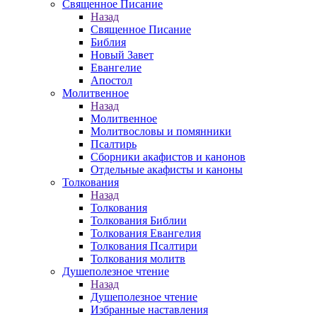
Священное Писание
Назад
Священное Писание
Библия
Новый Завет
Евангелие
Апостол
Молитвенное
Назад
Молитвенное
Молитвословы и помянники
Псалтирь
Сборники акафистов и канонов
Отдельные акафисты и каноны
Толкования
Назад
Толкования
Толкования Библии
Толкования Евангелия
Толкования Псалтири
Толкования молитв
Душеполезное чтение
Назад
Душеполезное чтение
Избранные наставления