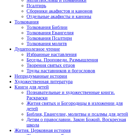
Молитвословы и помянники
Псалтирь
Сборники акафистов и канонов
Отдельные акафисты и каноны
Толкования
Толкования Библии
Толкования Евангелия
Толкования Псалтири
Толкования молитв
Душеполезное чтение
Избранные наставления
Беседы. Проповеди. Размышления
Творения святых отцов
Труды наставников и богословов
Непридуманные истории
Художественная литература
Книги для детей
Познавательные и художественные книги.
Раскраски
Жития святых и Богородицы в изложении для
детей
Библия, Евангелие, молитвы и псалмы для детей
Детям о православии. Закон Божий. Воскресная
школа
Жития. Церковная история