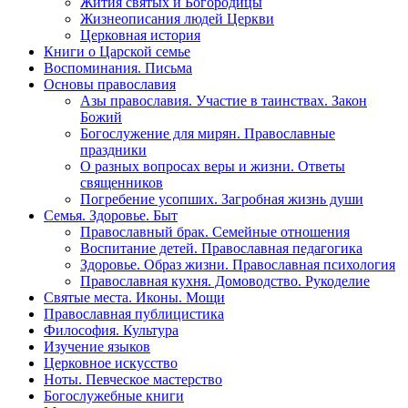
Жития святых и Богородицы
Жизнеописания людей Церкви
Церковная история
Книги о Царской семье
Воспоминания. Письма
Основы православия
Азы православия. Участие в таинствах. Закон
Божий
Богослужение для мирян. Православные
праздники
О разных вопросах веры и жизни. Ответы
священников
Погребение усопших. Загробная жизнь души
Семья. Здоровье. Быт
Православный брак. Семейные отношения
Воспитание детей. Православная педагогика
Здоровье. Образ жизни. Православная психология
Православная кухня. Домоводство. Рукоделие
Святые места. Иконы. Мощи
Православная публицистика
Философия. Культура
Изучение языков
Церковное искусство
Ноты. Певческое мастерство
Богослужебные книги