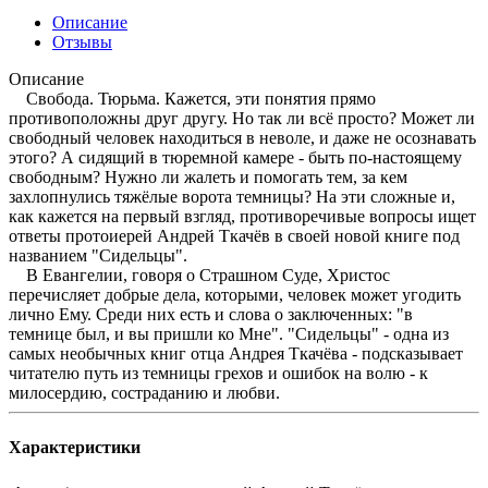
Описание
Отзывы
Описание
Свобода. Тюрьма. Кажется, эти понятия прямо
противоположны друг другу. Но так ли всё просто? Может ли
свободный человек находиться в неволе, и даже не осознавать
этого? А сидящий в тюремной камере - быть по-настоящему
свободным? Нужно ли жалеть и помогать тем, за кем
захлопнулись тяжёлые ворота темницы? На эти сложные и,
как кажется на первый взгляд, противоречивые вопросы ищет
ответы протоиерей Андрей Ткачёв в своей новой книге под
названием "Сидельцы".
В Евангелии, говоря о Страшном Суде, Христос
перечисляет добрые дела, которыми, человек может угодить
лично Ему. Среди них есть и слова о заключенных: "в
темнице был, и вы пришли ко Мне". "Сидельцы" - одна из
самых необычных книг отца Андрея Ткачёва - подсказывает
читателю путь из темницы грехов и ошибок на волю - к
милосердию, состраданию и любви.
Характеристики