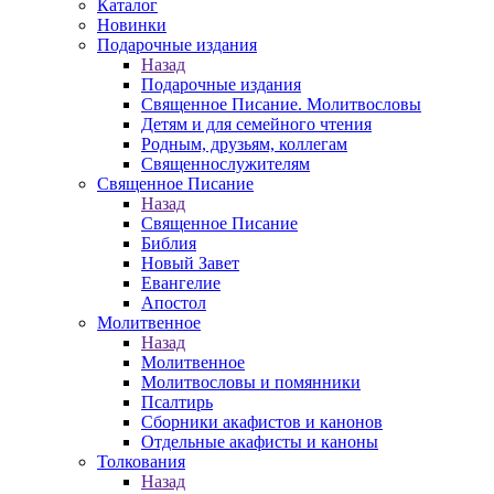
Каталог
Новинки
Подарочные издания
Назад
Подарочные издания
Священное Писание. Молитвословы
Детям и для семейного чтения
Родным, друзьям, коллегам
Священнослужителям
Священное Писание
Назад
Священное Писание
Библия
Новый Завет
Евангелие
Апостол
Молитвенное
Назад
Молитвенное
Молитвословы и помянники
Псалтирь
Сборники акафистов и канонов
Отдельные акафисты и каноны
Толкования
Назад