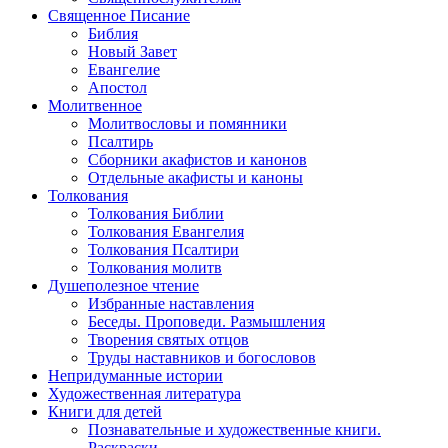
Священное Писание
Библия
Новый Завет
Евангелие
Апостол
Молитвенное
Молитвословы и помянники
Псалтирь
Сборники акафистов и канонов
Отдельные акафисты и каноны
Толкования
Толкования Библии
Толкования Евангелия
Толкования Псалтири
Толкования молитв
Душеполезное чтение
Избранные наставления
Беседы. Проповеди. Размышления
Творения святых отцов
Труды наставников и богословов
Непридуманные истории
Художественная литература
Книги для детей
Познавательные и художественные книги.
Раскраски