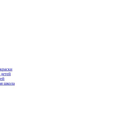
скраски
 детей
тей
ая школа