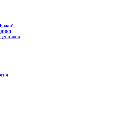
н Божий
дники
ященников
огия