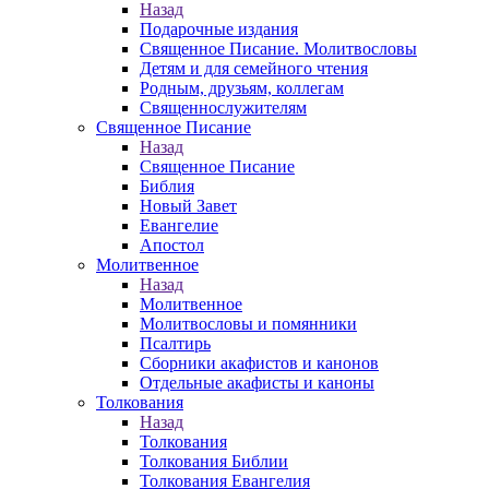
Назад
Подарочные издания
Священное Писание. Молитвословы
Детям и для семейного чтения
Родным, друзьям, коллегам
Священнослужителям
Священное Писание
Назад
Священное Писание
Библия
Новый Завет
Евангелие
Апостол
Молитвенное
Назад
Молитвенное
Молитвословы и помянники
Псалтирь
Сборники акафистов и канонов
Отдельные акафисты и каноны
Толкования
Назад
Толкования
Толкования Библии
Толкования Евангелия