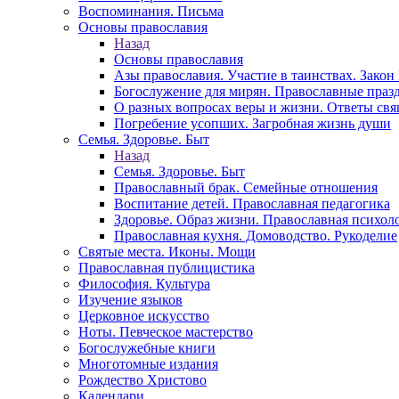
Воспоминания. Письма
Основы православия
Назад
Основы православия
Азы православия. Участие в таинствах. Зако
Богослужение для мирян. Православные праз
О разных вопросах веры и жизни. Ответы св
Погребение усопших. Загробная жизнь души
Семья. Здоровье. Быт
Назад
Семья. Здоровье. Быт
Православный брак. Семейные отношения
Воспитание детей. Православная педагогика
Здоровье. Образ жизни. Православная психол
Православная кухня. Домоводство. Рукоделие
Святые места. Иконы. Мощи
Православная публицистика
Философия. Культура
Изучение языков
Церковное искусство
Ноты. Певческое мастерство
Богослужебные книги
Многотомные издания
Рождество Христово
Календари