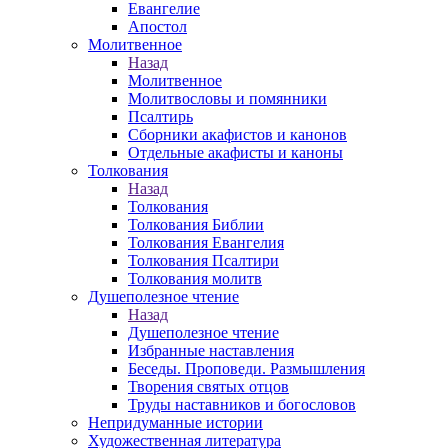
Евангелие
Апостол
Молитвенное
Назад
Молитвенное
Молитвословы и помянники
Псалтирь
Сборники акафистов и канонов
Отдельные акафисты и каноны
Толкования
Назад
Толкования
Толкования Библии
Толкования Евангелия
Толкования Псалтири
Толкования молитв
Душеполезное чтение
Назад
Душеполезное чтение
Избранные наставления
Беседы. Проповеди. Размышления
Творения святых отцов
Труды наставников и богословов
Непридуманные истории
Художественная литература