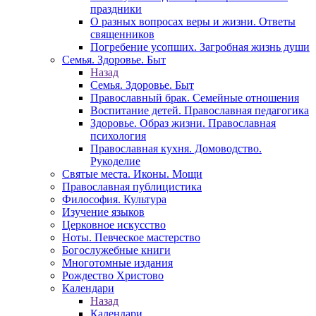
праздники
О разных вопросах веры и жизни. Ответы
священников
Погребение усопших. Загробная жизнь души
Семья. Здоровье. Быт
Назад
Семья. Здоровье. Быт
Православный брак. Семейные отношения
Воспитание детей. Православная педагогика
Здоровье. Образ жизни. Православная
психология
Православная кухня. Домоводство.
Рукоделие
Святые места. Иконы. Мощи
Православная публицистика
Философия. Культура
Изучение языков
Церковное искусство
Ноты. Певческое мастерство
Богослужебные книги
Многотомные издания
Рождество Христово
Календари
Назад
Календари