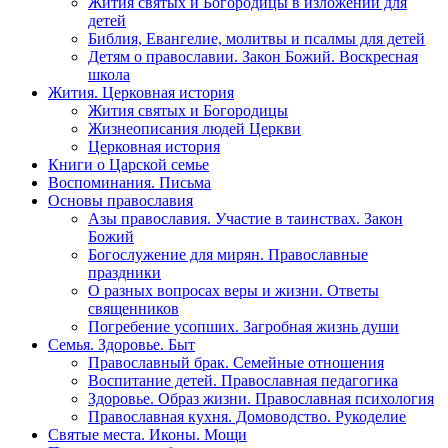
Жития святых и Богородицы в изложении для
детей
Библия, Евангелие, молитвы и псалмы для детей
Детям о православии. Закон Божий. Воскресная
школа
Жития. Церковная история
Жития святых и Богородицы
Жизнеописания людей Церкви
Церковная история
Книги о Царской семье
Воспоминания. Письма
Основы православия
Азы православия. Участие в таинствах. Закон
Божий
Богослужение для мирян. Православные
праздники
О разных вопросах веры и жизни. Ответы
священников
Погребение усопших. Загробная жизнь души
Семья. Здоровье. Быт
Православный брак. Семейные отношения
Воспитание детей. Православная педагогика
Здоровье. Образ жизни. Православная психология
Православная кухня. Домоводство. Рукоделие
Святые места. Иконы. Мощи