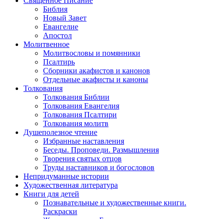
Священное Писание
Библия
Новый Завет
Евангелие
Апостол
Молитвенное
Молитвословы и помянники
Псалтирь
Сборники акафистов и канонов
Отдельные акафисты и каноны
Толкования
Толкования Библии
Толкования Евангелия
Толкования Псалтири
Толкования молитв
Душеполезное чтение
Избранные наставления
Беседы. Проповеди. Размышления
Творения святых отцов
Труды наставников и богословов
Непридуманные истории
Художественная литература
Книги для детей
Познавательные и художественные книги.
Раскраски