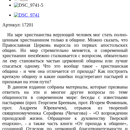
Артикул:
17201
На заре христианства верующий человек мог стать полно­
ценным христианином только в общине. Можно сказать, что
Православная Церковь выросла из первых апостольских
общин. Но мир стремительно меняется, и современный
христианин неизбежно сталкивается с вопросом, обязательно
ли ему стано­виться частью церковной общины или лучше
спасаться одному. Что это вообще такое - христианская
община - и чем она от­личается от прихода? Как построить
крепкую общину и какие ошибки подстерегают пастырей и
прихожан на этом пути?
В данном издании собраны материалы, которые призваны
ответить на эти и многие другие вопросы по теме
общинности в современном мире: беседы с известными
пастырями (прот. Георгием Бреевым, прот. Игорем Фоминым,
прот. Андреем Юревичем), отрывок из творений
священномученика Серафима (Чичагова) - «О возрождении
приходской жизни. Обращение к духовенству Тверской
епархии», - а также часть книги «От при­хода к общине»,
созданной Отделом по церковной благотво­рительности и