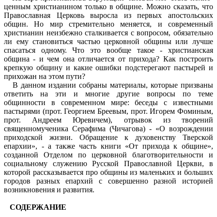
ценным христианином только в общине. Можно сказать, что
Православная Церковь выросла из первых апостольских
общин. Но мир стремительно меняется, и современный
христианин неизбежно сталкивается с вопросом, обязательно
ли ему стано­виться частью церковной общины или лучше
спасаться одному. Что это вообще такое - христианская
община - и чем она от­личается от прихода? Как построить
крепкую общину и какие ошибки подстерегают пастырей и
прихожан на этом пути?
В данном издании собраны материалы, которые призваны
ответить на эти и многие другие вопросы по теме
общинности в современном мире: беседы с известными
пастырями (прот. Георгием Бреевым, прот. Игорем Фоминым,
прот. Андреем Юревичем), отрывок из творений
священномученика Серафима (Чичагова) - «О возрождении
приходской жизни. Обращение к духовенству Тверской
епархии», - а также часть книги «От при­хода к общине»,
созданной Отделом по церковной благотво­рительности и
социальному служению Русской Православной Церкви, в
которой рассказывается про общины из маленьких и больших
городов разных епархий с совершенно разной истори­ей
возникновения и развития.
СОДЕРЖАНИЕ