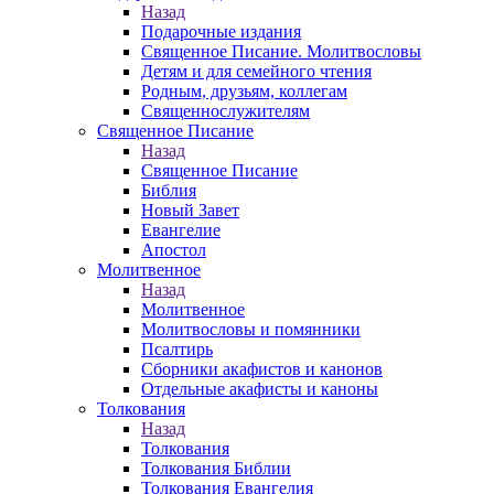
Назад
Подарочные издания
Священное Писание. Молитвословы
Детям и для семейного чтения
Родным, друзьям, коллегам
Священнослужителям
Священное Писание
Назад
Священное Писание
Библия
Новый Завет
Евангелие
Апостол
Молитвенное
Назад
Молитвенное
Молитвословы и помянники
Псалтирь
Сборники акафистов и канонов
Отдельные акафисты и каноны
Толкования
Назад
Толкования
Толкования Библии
Толкования Евангелия