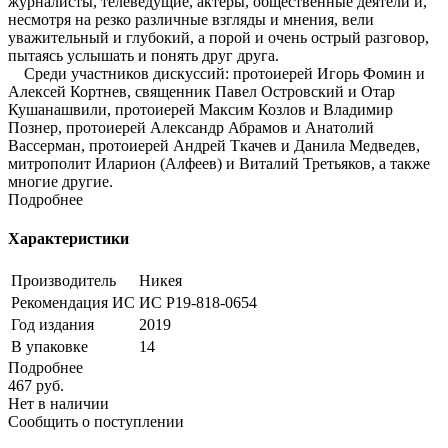
журналисты, телеведущие, актеры, общественные деятели и,
несмотря на резко различные взгляды и мнения, вели
уважительный и глубокий, а порой и очень острый разговор,
пытаясь услышать и понять друг друга.
Среди участников дискуссий: протоиерей Игорь Фомин и
Алексей Кортнев, священник Павел Островский и Отар
Кушанашвили, протоиерей Максим Козлов и Владимир
Познер, протоиерей Александр Абрамов и Анатолий
Вассерман, протоиерей Андрей Ткачев и Данила Медведев,
митрополит Иларион (Алфеев) и Виталий Третьяков, а также
многие другие.
Подробнее
Характеристики
Производитель
Никея
Рекомендация ИС
ИС Р19-818-0654
Год издания
2019
В упаковке
14
Подробнее
467
руб.
Нет в наличии
Сообщить о поступлении