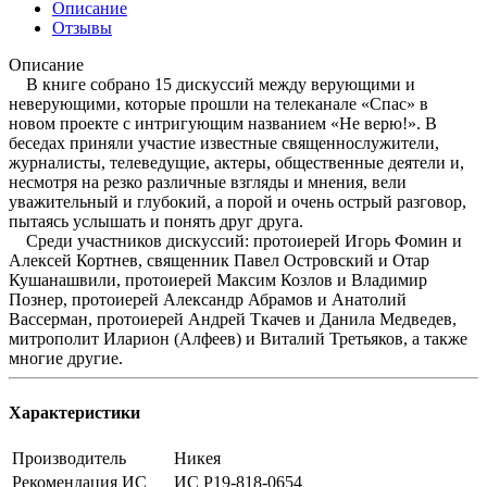
Описание
Отзывы
Описание
В книге собрано 15 дискуссий между верующими и
неверующими, которые прошли на телеканале «Спас» в
новом проекте с интригующим названием «Не верю!». В
беседах приняли участие известные священнослужители,
журналисты, телеведущие, актеры, общественные деятели и,
несмотря на резко различные взгляды и мнения, вели
уважительный и глубокий, а порой и очень острый разговор,
пытаясь услышать и понять друг друга.
Среди участников дискуссий: протоиерей Игорь Фомин и
Алексей Кортнев, священник Павел Островский и Отар
Кушанашвили, протоиерей Максим Козлов и Владимир
Познер, протоиерей Александр Абрамов и Анатолий
Вассерман, протоиерей Андрей Ткачев и Данила Медведев,
митрополит Иларион (Алфеев) и Виталий Третьяков, а также
многие другие.
Характеристики
Производитель
Никея
Рекомендация ИС
ИС Р19-818-0654