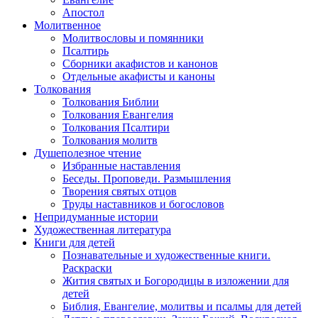
Апостол
Молитвенное
Молитвословы и помянники
Псалтирь
Сборники акафистов и канонов
Отдельные акафисты и каноны
Толкования
Толкования Библии
Толкования Евангелия
Толкования Псалтири
Толкования молитв
Душеполезное чтение
Избранные наставления
Беседы. Проповеди. Размышления
Творения святых отцов
Труды наставников и богословов
Непридуманные истории
Художественная литература
Книги для детей
Познавательные и художественные книги.
Раскраски
Жития святых и Богородицы в изложении для
детей
Библия, Евангелие, молитвы и псалмы для детей