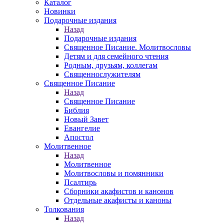
Каталог
Новинки
Подарочные издания
Назад
Подарочные издания
Священное Писание. Молитвословы
Детям и для семейного чтения
Родным, друзьям, коллегам
Священнослужителям
Священное Писание
Назад
Священное Писание
Библия
Новый Завет
Евангелие
Апостол
Молитвенное
Назад
Молитвенное
Молитвословы и помянники
Псалтирь
Сборники акафистов и канонов
Отдельные акафисты и каноны
Толкования
Назад