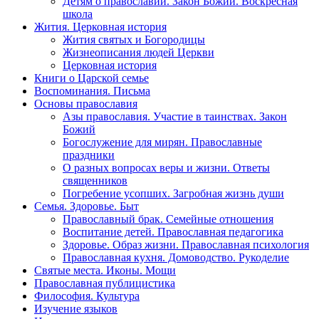
Детям о православии. Закон Божий. Воскресная
школа
Жития. Церковная история
Жития святых и Богородицы
Жизнеописания людей Церкви
Церковная история
Книги о Царской семье
Воспоминания. Письма
Основы православия
Азы православия. Участие в таинствах. Закон
Божий
Богослужение для мирян. Православные
праздники
О разных вопросах веры и жизни. Ответы
священников
Погребение усопших. Загробная жизнь души
Семья. Здоровье. Быт
Православный брак. Семейные отношения
Воспитание детей. Православная педагогика
Здоровье. Образ жизни. Православная психология
Православная кухня. Домоводство. Рукоделие
Святые места. Иконы. Мощи
Православная публицистика
Философия. Культура
Изучение языков