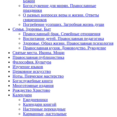
Божий
Богослужение для мирян. Православные
праздники
О разных вопросах веры и жизни. Ответы
священников
Погребение усопших. Загробная жизнь души
Семья. Здоровье. Быт
Православный брак. Семейные отношения
Воспитание детей. Православная педагогика
Здоровье. Образ жизни. Православная психология
Православная кухня. Домоводство. Рукоделие
Святые места. Иконы. Мощи
Православная публицистика
Философия. Культура
Изучение языков
Церковное искусство
Ноты. Певческое мастерство
Богослужебные книги
Многотомные издания
Рождество Христово
Календари
Ежедневники
Календари книгой
Настенные перекидные
Карманные, настольные