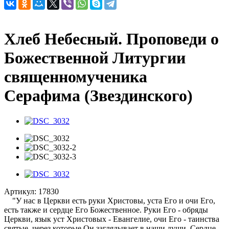
Хлеб Небесный. Проповеди о
Божественной Литургии
священномученика
Серафима (Звездинского)
Артикул:
17830
"У нас в Церкви есть руки Христовы, уста Его и очи Его,
есть также и сердце Его Божественное. Руки Его - обряды
Церкви, язык уст Христовых - Евангелие, очи Его - таинства
святые, через которые Он заглядывает в наши души. Сердце