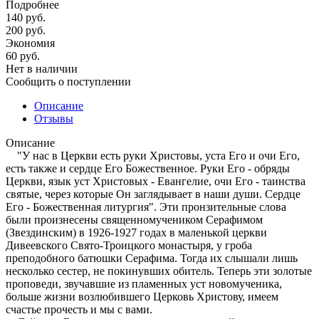
Подробнее
140
руб.
200
руб.
Экономия
60
руб.
Нет в наличии
Сообщить о поступлении
Описание
Отзывы
Описание
"У нас в Церкви есть руки Христовы, уста Его и очи Его,
есть также и сердце Его Божественное. Руки Его - обряды
Церкви, язык уст Христовых - Евангелие, очи Его - таинства
святые, через которые Он заглядывает в наши души. Сердце
Его - Божественная литургия". Эти пронзительные слова
были произнесены священномучеником Серафимом
(Звездинским) в 1926-1927 годах в маленькой церкви
Дивеевского Свято-Троицкого монастыря, у гроба
преподобного батюшки Серафима. Тогда их слышали лишь
несколько сестер, не покинувших обитель. Теперь эти золотые
проповеди, звучавшие из пламенных уст новомученика,
больше жизни возлюбившего Церковь Христову, имеем
счастье прочесть и мы с вами.