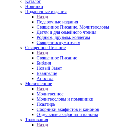
Каталог
Новинки
Подарочные издания
Назад
Подарочные издания
Священное Писание. Молитвословы
Детям и для семейного чтения
Родным, друзьям, коллегам
Священнослужителям
Священное Писание
Назад
Священное Писание
Библия
Новый Завет
Евангелие
Апостол
Молитвенное
Назад
Молитвенное
Молитвословы и помянники
Псалтирь
Сборники акафистов и канонов
Отдельные акафисты и каноны
Толкования
Назад