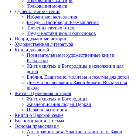
Толкования Псалтири
Толкования молитв
Душеполезное чтение
Избранные наставления
Беседы. Проповеди. Размышления
Творения святых отцов
Труды наставников и богословов
Непридуманные истории
Художественная литература
Книги для детей
Познавательные и художественные книги.
Раскраски
Жития святых и Богородицы в изложении для
детей
Библия, Евангелие, молитвы и псалмы для детей
Детям о православии. Закон Божий. Воскресная
школа
Жития. Церковная история
Жития святых и Богородицы
Жизнеописания людей Церкви
Церковная история
Книги о Царской семье
Воспоминания. Письма
Основы православия
Азы православия. Участие в таинствах. Закон