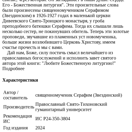
Его - Божественная литургия". Эти пронзительные слова
были произнесены священномучеником Серафимом
(Звездинским) в 1926-1927 годах в маленькой церкви
Дивеевского Свято-Троицкого монастыря, у гроба
преподобного батюшки Серафима. Тогда их слышали лишь
несколько сестер, не покинувших обитель. Теперь эти золотые
проповеди, звучавшие из пламенных уст новомученика,
больше жизни возлюбившего Церковь Христову, имеем
счастье прочесть и мы с вами.
Дай нам, Боже, силу постичь смысл величайшего из
православных богослужений и исполнить завет святого
автора этой книги: "Любите Божественную литургию!"
Подробнее
Характеристики
Автор /
священномученик Серафим (Звездинский)
составитель
Православный Свято-Тихоновский
Производитель
гуманитарный университет
Рекомендация
ИС Р24-350-3804
ИС
Год издания
2024