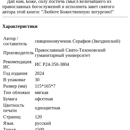
Дай нам, Боже, силу постичь смысл величайшего из
православных богослужений и исполнить завет святого
автора этой книги: "Любите Божественную литургию!"
Характеристики
Автор /
священномученик Серафим (Звездинский)
составитель
Православный Свято-Тихоновский
Производитель
гуманитарный университет
Рекомендация
ИС Р24-350-3804
ИС
Год издания
2024
В упаковке
30
Размер (мм)
115*165*7
Тип обложки
мягкая
Бумага
офсетная
Цветность
одноцветная
печати
Страниц
120
Язык
русский
Тираж
1500