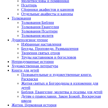
Молитвословы и помянники
Псалтирь
Сборники акафистов и канонов
Отдельные акафисты и каноны
Толкования
Толкования Библии
Толкования Евангелия
Толкования Псалтири
Толкования молитв
Душеполезное чтение
Избранные наставления
Беседы. Проповеди. Размышления
Творения святых отцов
Труды наставников и богословов
Непридуманные истории
Художественная литература
Книги для детей
Познавательные и художественные книги.
Раскраски
Жития святых и Богородицы в изложении для
детей
Библия, Евангелие, молитвы и псалмы для детей
Детям о православии. Закон Божий. Воскресная
школа
Жития. Церковная история