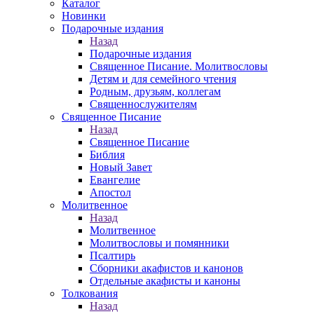
Каталог
Новинки
Подарочные издания
Назад
Подарочные издания
Священное Писание. Молитвословы
Детям и для семейного чтения
Родным, друзьям, коллегам
Священнослужителям
Священное Писание
Назад
Священное Писание
Библия
Новый Завет
Евангелие
Апостол
Молитвенное
Назад
Молитвенное
Молитвословы и помянники
Псалтирь
Сборники акафистов и канонов
Отдельные акафисты и каноны
Толкования
Назад