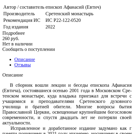
Автор / составитель
епископ Афанасий (Евтич)
Производитель
Сретенский монастырь
Рекомендация ИС
ИС Р22-122-0520
Год издания
2022
Подробнее
260
руб.
Нет в наличии
Сообщить о поступлении
Описание
Отзывы
Описание
В сборник вошли лекции и беседы епископа Афанасия
(Евтича), состоявшиеся осенью 2001 года в Московском Сре­
тенском монастыре, куда владыка приезжал для встречи с
учащимися и преподавателями Сретенского духовного
училища и бра­тией обители. Многие вопросы бытия
Православной Церкви, освещенные крупнейшим богословом
современности, и спустя двадцать лет не потеряли своей
актуальности.
Исправленное и доработанное издание задумано как г
памяти почившему в 2021 году архиерею, носившему в своем