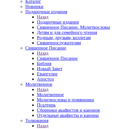
Каталог
Новинки
Подарочные издания
Назад
Подарочные издания
Священное Писание. Молитвословы
Детям и для семейного чтения
Родным, друзьям, коллегам
Священнослужителям
Священное Писание
Назад
Священное Писание
Библия
Новый Завет
Евангелие
Апостол
Молитвенное
Назад
Молитвенное
Молитвословы и помянники
Псалтирь
Сборники акафистов и канонов
Отдельные акафисты и каноны
Толкования
Назад