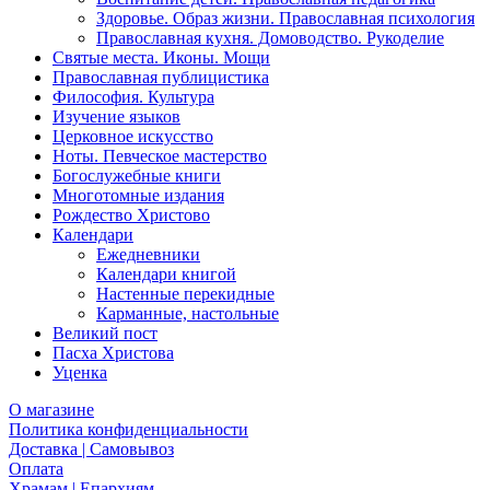
Здоровье. Образ жизни. Православная психология
Православная кухня. Домоводство. Рукоделие
Святые места. Иконы. Мощи
Православная публицистика
Философия. Культура
Изучение языков
Церковное искусство
Ноты. Певческое мастерство
Богослужебные книги
Многотомные издания
Рождество Христово
Календари
Ежедневники
Календари книгой
Настенные перекидные
Карманные, настольные
Великий пост
Пасха Христова
Уценка
О магазине
Политика конфиденциальности
Доставка | Самовывоз
Оплата
Храмам | Епархиям