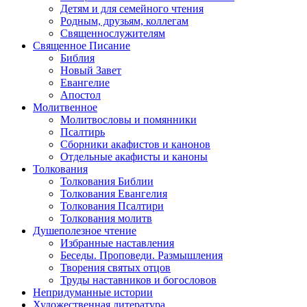
Детям и для семейного чтения
Родным, друзьям, коллегам
Священнослужителям
Священное Писание
Библия
Новый Завет
Евангелие
Апостол
Молитвенное
Молитвословы и помянники
Псалтирь
Сборники акафистов и канонов
Отдельные акафисты и каноны
Толкования
Толкования Библии
Толкования Евангелия
Толкования Псалтири
Толкования молитв
Душеполезное чтение
Избранные наставления
Беседы. Проповеди. Размышления
Творения святых отцов
Труды наставников и богословов
Непридуманные истории
Художественная литература