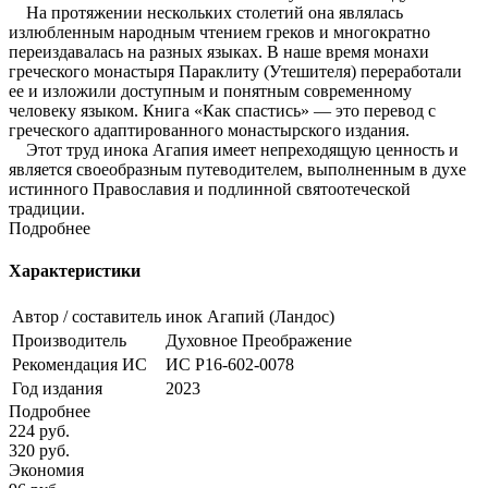
На протяжении нескольких столетий она являлась
излюбленным народным чтением греков и многократно
переиздавалась на разных языках. В наше время монахи
греческого монастыря Параклиту (Утешителя) переработали
ее и изложили доступным и понятным современному
человеку языком. Книга «Как спастись» — это перевод с
греческого адаптированного монастырского издания.
Этот труд инока Агапия имеет непреходящую ценность и
является своеобразным путеводителем, выполненным в духе
истинного Православия и подлинной святоотеческой
традиции.
Подробнее
Характеристики
Автор / составитель
инок Агапий (Ландос)
Производитель
Духовное Преображение
Рекомендация ИС
ИС Р16-602-0078
Год издания
2023
Подробнее
224
руб.
320
руб.
Экономия