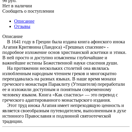
96
руб.
Нет в наличии
Сообщить о поступлении
Описание
Отзывы
Описание
В 1641 году в Греции была издана книга афонского инока
Агапия Критянина (Ландоса) «Грешных спасение» -
подробное изложение основ христианской аскетики и этики.
В ней просто и доступно изъяснены глубочайшие и
важнейшие истины Божественной науки спасения души.
На протяжении нескольких столетий она являлась
излюбленным народным чтением греков и многократно
переиздавалась на разных языках. В наше время монахи
греческого монастыря Параклиту (Утешителя) переработали
ее и изложили доступным и понятным современному
человеку языком. Книга «Как спастись» — это перевод с
греческого адаптированного монастырского издания.
Этот труд инока Агапия имеет непреходящую ценность и
является своеобразным путеводителем, выполненным в духе
истинного Православия и подлинной святоотеческой
традиции.