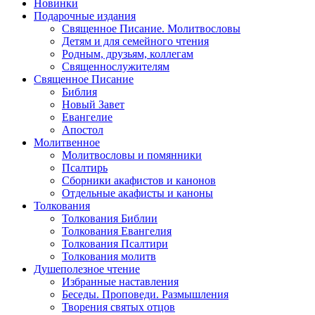
Новинки
Подарочные издания
Священное Писание. Молитвословы
Детям и для семейного чтения
Родным, друзьям, коллегам
Священнослужителям
Священное Писание
Библия
Новый Завет
Евангелие
Апостол
Молитвенное
Молитвословы и помянники
Псалтирь
Сборники акафистов и канонов
Отдельные акафисты и каноны
Толкования
Толкования Библии
Толкования Евангелия
Толкования Псалтири
Толкования молитв
Душеполезное чтение
Избранные наставления
Беседы. Проповеди. Размышления
Творения святых отцов