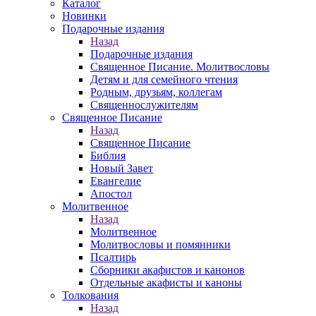
Каталог
Новинки
Подарочные издания
Назад
Подарочные издания
Священное Писание. Молитвословы
Детям и для семейного чтения
Родным, друзьям, коллегам
Священнослужителям
Священное Писание
Назад
Священное Писание
Библия
Новый Завет
Евангелие
Апостол
Молитвенное
Назад
Молитвенное
Молитвословы и помянники
Псалтирь
Сборники акафистов и канонов
Отдельные акафисты и каноны
Толкования
Назад