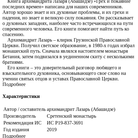
Книга архимандрита Лазаря (Абашидзе) «Грех и покаяние
последних времен» написана для наших современников.
Автор хорошо знает и их духовные проблемы, и их грехи и
падения, но знает и великую силу покаяния. Он рассказывает
о духовных западнях, наиболее часто встречающихся на пути
современного человека. Его книги помогают найти путь ко
спасению.
Архимандрит Лазарь – клирик Грузинской Православной
Церкви. Получил светское образование, в 1980-х годах избрал
монашеский путь. Сначала являлся настоятелем монастыря
Бетания, затем подвизался в уединенном скиту с несколькими
братиями.
Его книги – это доверительный разговор любящего и
взыскательного духовника, основывающего свое слово на
учении святых отцов и уставах Православной Церкви.
Подробнее
Характеристики
Автор / составитель
архимандрит Лазарь (Абашидзе)
Производитель
Сретенский монастырь
Рекомендация ИС
ИС Р19-837-3691
Год издания
2019
Подробнее