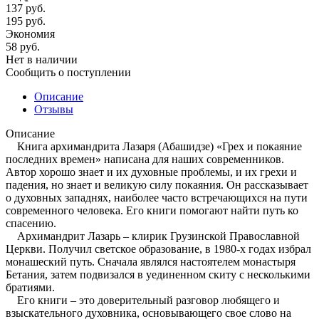
137
руб.
195
руб.
Экономия
58
руб.
Нет в наличии
Сообщить о поступлении
Описание
Отзывы
Описание
Книга архимандрита Лазаря (Абашидзе) «Грех и покаяние
последних времен» написана для наших современников.
Автор хорошо знает и их духовные проблемы, и их грехи и
падения, но знает и великую силу покаяния. Он рассказывает
о духовных западнях, наиболее часто встречающихся на пути
современного человека. Его книги помогают найти путь ко
спасению.
Архимандрит Лазарь – клирик Грузинской Православной
Церкви. Получил светское образование, в 1980-х годах избрал
монашеский путь. Сначала являлся настоятелем монастыря
Бетания, затем подвизался в уединенном скиту с несколькими
братиями.
Его книги – это доверительный разговор любящего и
взыскательного духовника, основывающего свое слово на