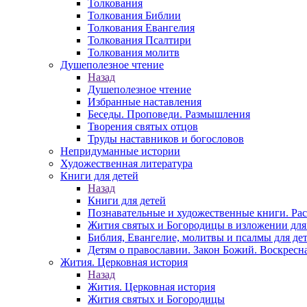
Толкования
Толкования Библии
Толкования Евангелия
Толкования Псалтири
Толкования молитв
Душеполезное чтение
Назад
Душеполезное чтение
Избранные наставления
Беседы. Проповеди. Размышления
Творения святых отцов
Труды наставников и богословов
Непридуманные истории
Художественная литература
Книги для детей
Назад
Книги для детей
Познавательные и художественные книги. Ра
Жития святых и Богородицы в изложении для
Библия, Евангелие, молитвы и псалмы для де
Детям о православии. Закон Божий. Воскресн
Жития. Церковная история
Назад
Жития. Церковная история
Жития святых и Богородицы