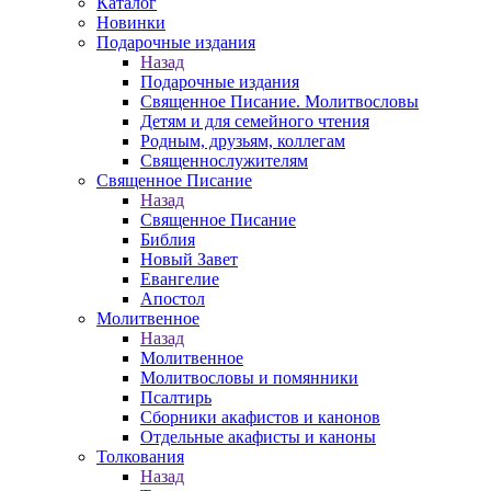
Каталог
Новинки
Подарочные издания
Назад
Подарочные издания
Священное Писание. Молитвословы
Детям и для семейного чтения
Родным, друзьям, коллегам
Священнослужителям
Священное Писание
Назад
Священное Писание
Библия
Новый Завет
Евангелие
Апостол
Молитвенное
Назад
Молитвенное
Молитвословы и помянники
Псалтирь
Сборники акафистов и канонов
Отдельные акафисты и каноны
Толкования
Назад