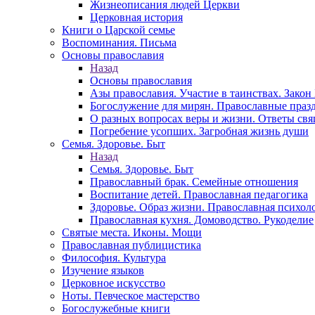
Жизнеописания людей Церкви
Церковная история
Книги о Царской семье
Воспоминания. Письма
Основы православия
Назад
Основы православия
Азы православия. Участие в таинствах. Зако
Богослужение для мирян. Православные праз
О разных вопросах веры и жизни. Ответы св
Погребение усопших. Загробная жизнь души
Семья. Здоровье. Быт
Назад
Семья. Здоровье. Быт
Православный брак. Семейные отношения
Воспитание детей. Православная педагогика
Здоровье. Образ жизни. Православная психол
Православная кухня. Домоводство. Рукоделие
Святые места. Иконы. Мощи
Православная публицистика
Философия. Культура
Изучение языков
Церковное искусство
Ноты. Певческое мастерство
Богослужебные книги