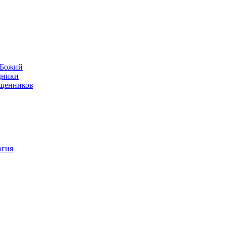
н Божий
дники
ященников
огия