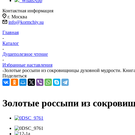
WhatsApp
Контактная информация
г. Москва
info@kormchiy.su
Главная
-
Каталог
-
Душеполезное чтение
-
Избранные наставления
-
Золотые россыпи из сокровищницы духовной мудрости. Книг
Поделиться
Золотые россыпи из сокровищ