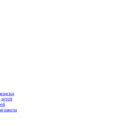
скраски
 детей
тей
ая школа