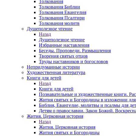
Толкования
Толкования Библии
Толкования Евангелия
Толкования Псалтири
Толкования молитв
Душеполезное чтение
Назад
Душеполезное чтение
Избранные наставления
Беседы. Проповеди. Размышления
Творения святых отцов
Труды наставников и богословов
Непридуманные истории
Художественная литература
Книги для детей
Назад
Книги для детей
Познавательные и художественные книги. Ра
Жития святых и Богородицы в изложении для
Библия, Евангелие, молитвы и псалмы для де
Детям о православии. Закон Божий. Воскресн
Жития. Церковная история
Назад
Жития. Церковная история
Жития святых и Богородицы