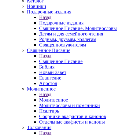
Каталог
Новинки
Подарочные издания
Назад
Подарочные издания
Священное Писание. Молитвословы
Детям и для семейного чтения
Родным, друзьям, коллегам
Священнослужителям
Священное Писание
Назад
Священное Писание
Библия
Новый Завет
Евангелие
Апостол
Молитвенное
Назад
Молитвенное
Молитвословы и помянники
Псалтирь
Сборники акафистов и канонов
Отдельные акафисты и каноны
Толкования
Назад