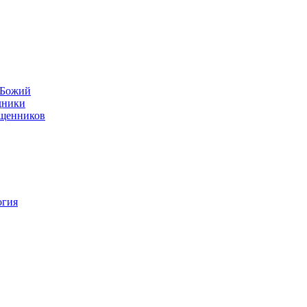
н Божий
дники
ященников
огия