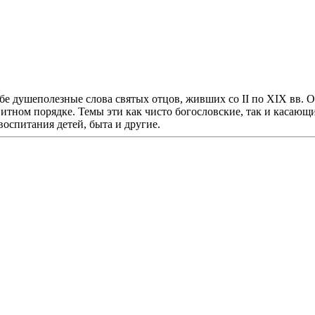
е душеполезные слова святых отцов, живших со II по XIX вв. Он
итном порядке. Темы эти как чисто богословские, так и касающи
воспитания детей, быта и другие.