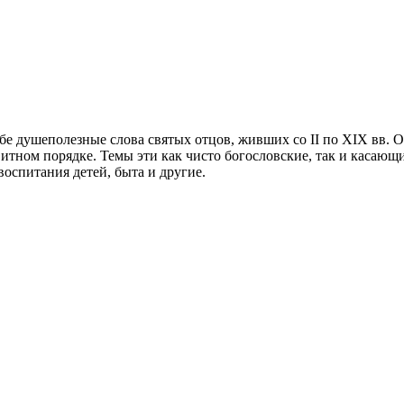
е душеполезные слова святых отцов, живших со II по XIX вв. Он
итном порядке. Темы эти как чисто богословские, так и касающи
воспитания детей, быта и другие.