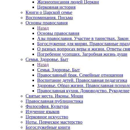
Жизнеописания людей Церкви
Церковная история
Книги о Царской семье
Воспоминания. Письма
Основы православия
Назад
Основы православия
Азы православия. Участие в таинствах. Зако
Богослужение для мирян. Православные праз
О разных вопросах веры и жизни. Ответы св
Погребение усопших. Загробная жизнь души
Семья. Здоровье. Быт
Назад
Семья. Здоровье. Быт
Православный брак. Семейные отношения
Воспитание детей. Православная педагогика
Здоровье. Образ жизни. Православная психол
Православная кухня. Домоводство. Рукоделие
Святые места. Иконы. Мощи
Православная публицистика
Философия. Культура
Изучение языков
Церковное искусство
Ноты. Певческое мастерство
Богослужебные книги