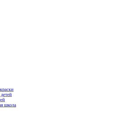
скраски
 детей
тей
ая школа