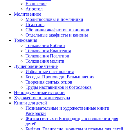
Евангелие
Апостол
Молитвенное
Молитвословы и помянники
Псалтирь
Сборники акафистов и канонов
Отдельные акафисты и каноны
Толкования
Толкования Библии
Толкования Евангелия
Толкования Псалтири
Толкования молитв
Душеполезное чтение
Избранные наставления
Беседы. Проповеди. Размышления
Творения святых отцов
Труды наставников и богословов
Непридуманные истории
Художественная литература
Книги для детей
Познавательные и художественные книги.
Раскраски
Жития святых и Богородицы в изложении для
детей
Библия, Евангелие, молитвы и псалмы для детей