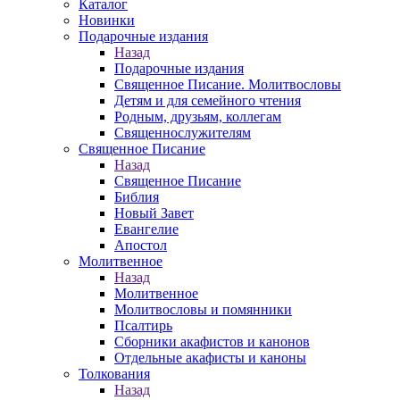
Каталог
Новинки
Подарочные издания
Назад
Подарочные издания
Священное Писание. Молитвословы
Детям и для семейного чтения
Родным, друзьям, коллегам
Священнослужителям
Священное Писание
Назад
Священное Писание
Библия
Новый Завет
Евангелие
Апостол
Молитвенное
Назад
Молитвенное
Молитвословы и помянники
Псалтирь
Сборники акафистов и канонов
Отдельные акафисты и каноны
Толкования
Назад