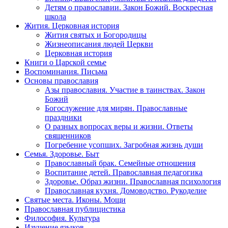
Детям о православии. Закон Божий. Воскресная
школа
Жития. Церковная история
Жития святых и Богородицы
Жизнеописания людей Церкви
Церковная история
Книги о Царской семье
Воспоминания. Письма
Основы православия
Азы православия. Участие в таинствах. Закон
Божий
Богослужение для мирян. Православные
праздники
О разных вопросах веры и жизни. Ответы
священников
Погребение усопших. Загробная жизнь души
Семья. Здоровье. Быт
Православный брак. Семейные отношения
Воспитание детей. Православная педагогика
Здоровье. Образ жизни. Православная психология
Православная кухня. Домоводство. Рукоделие
Святые места. Иконы. Мощи
Православная публицистика
Философия. Культура
Изучение языков