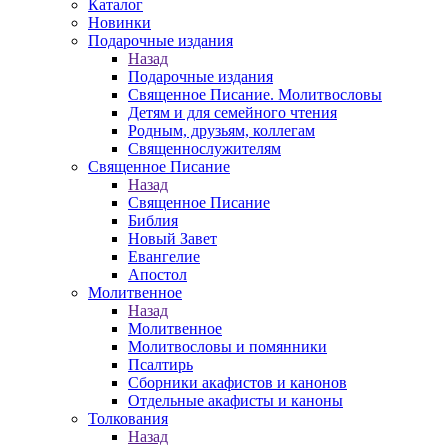
Каталог
Новинки
Подарочные издания
Назад
Подарочные издания
Священное Писание. Молитвословы
Детям и для семейного чтения
Родным, друзьям, коллегам
Священнослужителям
Священное Писание
Назад
Священное Писание
Библия
Новый Завет
Евангелие
Апостол
Молитвенное
Назад
Молитвенное
Молитвословы и помянники
Псалтирь
Сборники акафистов и канонов
Отдельные акафисты и каноны
Толкования
Назад