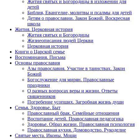
Жития святых и Богородицы в изложении для
детей
Библия, Евангелие, молитвы и псалмы для детей
Детям о православии. Закон Божий. Воскресная
школа
Жития. Церковная история
Жития святых и Богородицы
Жизнеописания людей Церкви
Церковная история
Книги о Царской семье
Воспоминания. Письма
Основы православия
Азы православия. Участие в таинствах. Закон
Божий
Богослужение для мирян. Православные
праздники
О разных вопросах веры и жизни. Ответы
священников
Погребение усопших. Загробная жизнь души
Семья. Здоровье. Быт
Православный брак. Семейные отношения
Воспитание детей. Православная педагогика
Здоровье. Образ жизни. Православная психология
Православная кухня. Домоводство. Рукоделие
Святые места. Иконы. Мощи