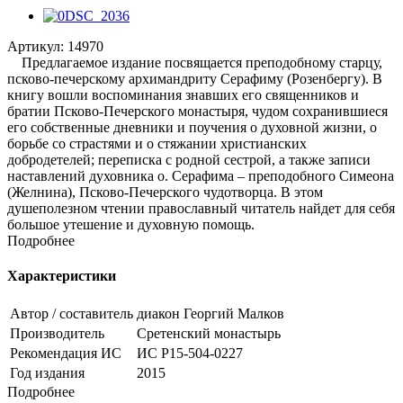
Артикул:
14970
Предлагаемое издание посвящается преподобному старцу,
псково-печерскому архимандриту Серафиму (Розенбергу). В
книгу вошли воспоминания знавших его священников и
братии Псково-Печерского монастыря, чудом сохранившиеся
его собственные дневники и поучения о духовной жизни, о
борьбе со страстями и о стяжании христианских
добродетелей; переписка с родной сестрой, а также записи
наставлений духовника о. Серафима – преподобного Симеона
(Желнина), Псково-Печерского чудотворца. В этом
душеполезном чтении православный читатель найдет для себя
большое утешение и духовную помощь.
Подробнее
Характеристики
Автор / составитель
диакон Георгий Малков
Производитель
Сретенский монастырь
Рекомендация ИС
ИС Р15-504-0227
Год издания
2015
Подробнее