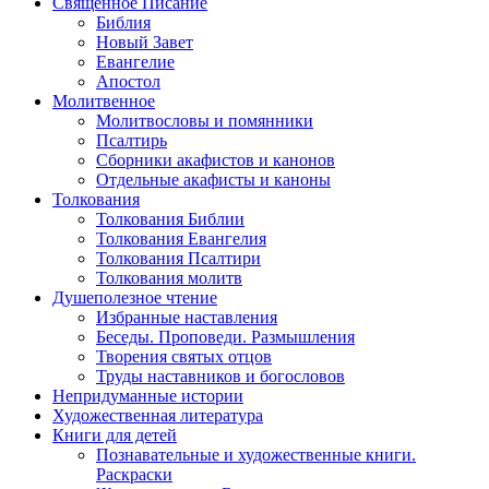
Священное Писание
Библия
Новый Завет
Евангелие
Апостол
Молитвенное
Молитвословы и помянники
Псалтирь
Сборники акафистов и канонов
Отдельные акафисты и каноны
Толкования
Толкования Библии
Толкования Евангелия
Толкования Псалтири
Толкования молитв
Душеполезное чтение
Избранные наставления
Беседы. Проповеди. Размышления
Творения святых отцов
Труды наставников и богословов
Непридуманные истории
Художественная литература
Книги для детей
Познавательные и художественные книги.
Раскраски