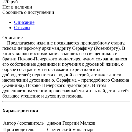
270
руб.
Нет в наличии
Сообщить о поступлении
Описание
Отзывы
Описание
Предлагаемое издание посвящается преподобному старцу,
псково-печерскому архимандриту Серафиму (Розенбергу). В
книгу вошли воспоминания знавших его священников и
братии Псково-Печерского монастыря, чудом сохранившиеся
его собственные дневники и поучения о духовной жизни, о
борьбе со страстями и о стяжании христианских
добродетелей; переписка с родной сестрой, а также записи
наставлений духовника о. Серафима – преподобного Симеона
(Желнина), Псково-Печерского чудотворца. В этом
душеполезном чтении православный читатель найдет для себя
большое утешение и духовную помощь.
Характеристики
Автор / составитель
диакон Георгий Малков
Производитель
Сретенский монастырь