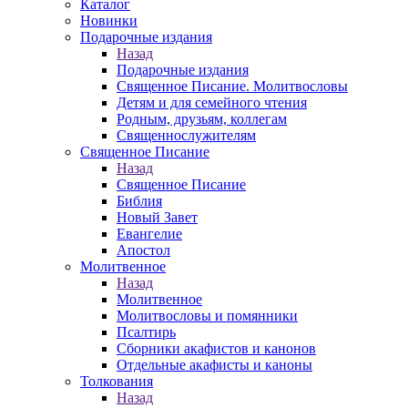
Каталог
Новинки
Подарочные издания
Назад
Подарочные издания
Священное Писание. Молитвословы
Детям и для семейного чтения
Родным, друзьям, коллегам
Священнослужителям
Священное Писание
Назад
Священное Писание
Библия
Новый Завет
Евангелие
Апостол
Молитвенное
Назад
Молитвенное
Молитвословы и помянники
Псалтирь
Сборники акафистов и канонов
Отдельные акафисты и каноны
Толкования
Назад