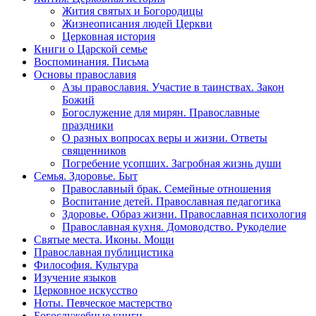
Жития святых и Богородицы
Жизнеописания людей Церкви
Церковная история
Книги о Царской семье
Воспоминания. Письма
Основы православия
Азы православия. Участие в таинствах. Закон
Божий
Богослужение для мирян. Православные
праздники
О разных вопросах веры и жизни. Ответы
священников
Погребение усопших. Загробная жизнь души
Семья. Здоровье. Быт
Православный брак. Семейные отношения
Воспитание детей. Православная педагогика
Здоровье. Образ жизни. Православная психология
Православная кухня. Домоводство. Рукоделие
Святые места. Иконы. Мощи
Православная публицистика
Философия. Культура
Изучение языков
Церковное искусство
Ноты. Певческое мастерство
Богослужебные книги