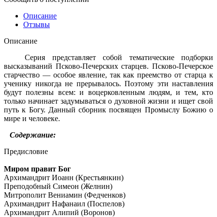
Описание
Отзывы
Описание
Серия представляет собой тематические подборки
высказываний Псково-Печерских старцев. Псково-Пе­черское
старчество — особое явление, так как преемство от старца к
ученику никогда не прерывалось. Поэтому эти наставления
будут полезны всем: и воцерковленным лю­дям, и тем, кто
только начинает задумываться о духовной жизни и ищет свой
путь к Богу. Данный сборник посвя­щен Промыслу Божию о
мире и человеке.
Содержание:
Предисловие
Миром правит Бог
Архимандрит Иоанн (Крестьянкин)
Преподобный Симеон (Желнин)
Митрополит Вениамин (Федченков)
Архимандрит Нафанаил (Поспелов)
Архимандрит Алипий (Воронов)