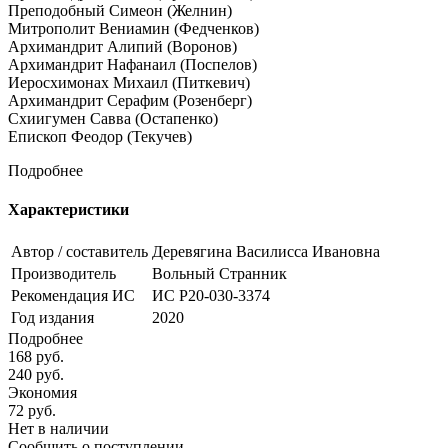
Преподобный Симеон (Желнин)
Митрополит Вениамин (Федченков)
Архимандрит Алипий (Воронов)
Архимандрит Нафанаил (Поспелов)
Иеросхимонах Михаил (Питкевич)
Архимандрит Серафим (Розенберг)
Схиигумен Савва (Остапенко)
Епископ Феодор (Текучев)
Подробнее
Характеристики
Автор / составитель
Деревягина Василисса Ивановна
Производитель
Вольный Странник
Рекомендация ИС
ИС Р20-030-3374
Год издания
2020
Подробнее
168
руб.
240
руб.
Экономия
72
руб.
Нет в наличии
Сообщить о поступлении