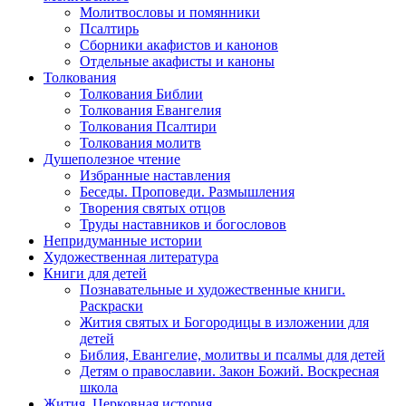
Молитвословы и помянники
Псалтирь
Сборники акафистов и канонов
Отдельные акафисты и каноны
Толкования
Толкования Библии
Толкования Евангелия
Толкования Псалтири
Толкования молитв
Душеполезное чтение
Избранные наставления
Беседы. Проповеди. Размышления
Творения святых отцов
Труды наставников и богословов
Непридуманные истории
Художественная литература
Книги для детей
Познавательные и художественные книги.
Раскраски
Жития святых и Богородицы в изложении для
детей
Библия, Евангелие, молитвы и псалмы для детей
Детям о православии. Закон Божий. Воскресная
школа
Жития. Церковная история