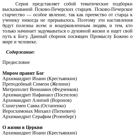
Серия представляет собой тематические подборки
высказываний Псково-Печерских старцев. Псково-Пе­черское
старчество — особое явление, так как преемство от старца к
ученику никогда не прерывалось. Поэтому эти наставления
будут полезны всем: и воцерковленным лю­дям, и тем, кто
только начинает задумываться о духовной жизни и ищет свой
путь к Богу. Данный сборник посвя­щен Промыслу Божию о
мире и человеке.
Содержание:
Предисловие
Миром правит Бог
Архимандрит Иоанн (Крестьянкин)
Преподобный Симеон (Желнин)
Митрополит Вениамин (Федченков)
Архимандрит Нафанаил (Поспелов)
Архимандрит Алипий (Воронов)
Схиигумен Савва (Остапенко)
Иеросхимонах Михаил (Питкевич)
Архимандрит Серафим (Розенберг)
О жизни в Церкви
Архимандрит Иоанн (Крестьянкин)