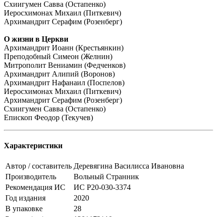
Схиигумен Савва (Остапенко)
Иеросхимонах Михаил (Питкевич)
Архимандрит Серафим (Розенберг)
О жизни в Церкви
Архимандрит Иоанн (Крестьянкин)
Преподобный Симеон (Желнин)
Митрополит Вениамин (Федченков)
Архимандрит Алипий (Воронов)
Архимандрит Нафанаил (Поспелов)
Иеросхимонах Михаил (Питкевич)
Архимандрит Серафим (Розенберг)
Схиигумен Савва (Остапенко)
Епископ Феодор (Текучев)
Характеристики
Автор / составитель
Деревягина Василисса Ивановна
Производитель
Вольный Странник
Рекомендация ИС
ИС Р20-030-3374
Год издания
2020
В упаковке
28