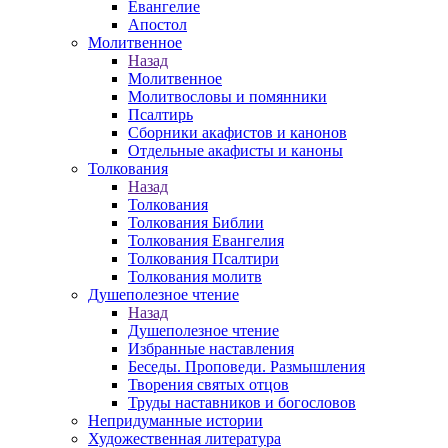
Евангелие
Апостол
Молитвенное
Назад
Молитвенное
Молитвословы и помянники
Псалтирь
Сборники акафистов и канонов
Отдельные акафисты и каноны
Толкования
Назад
Толкования
Толкования Библии
Толкования Евангелия
Толкования Псалтири
Толкования молитв
Душеполезное чтение
Назад
Душеполезное чтение
Избранные наставления
Беседы. Проповеди. Размышления
Творения святых отцов
Труды наставников и богословов
Непридуманные истории
Художественная литература