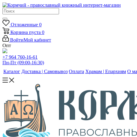
Отложенные
0
Корзина
пуста
0
Войти
Мой кабинет
Опт
+7 964 760-16-61
Пн-Пт (09:00-16:30)
Каталог
Доставка | Самовывоз
Оплата
Храмам | Епархиям
О ма