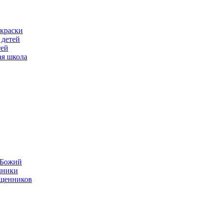
скраски
 детей
тей
ая школа
н Божий
дники
ященников