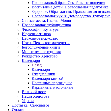
Православный брак. Семейные отношения
Воспитание детей. Православная педагогика
Здоровье. Образ жизни. Православная психол
Православная кухня. Домоводство. Рукоделие
Святые места. Иконы. Мощи
Православная публицистика
Философия. Культура
Изучение языков
Церковное искусство
Ноты. Певческое мастерство
Богослужебные книги
Многотомные издания
Рождество Христово
Календари
Назад
Календари
Ежедневники
Календари книгой
Настенные перекидные
Карманные, настольные
Великий пост
Пасха Христова
Уценка
Доставка | Самовывоз
Оплата