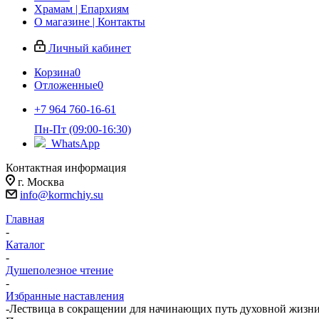
Храмам | Епархиям
О магазине | Контакты
Личный кабинет
Корзина
0
Отложенные
0
+7 964 760-16-61
Пн-Пт (09:00-16:30)
WhatsApp
Контактная информация
г. Москва
info@kormchiy.su
Главная
-
Каталог
-
Душеполезное чтение
-
Избранные наставления
-
Лествица в сокращении для начинающих путь духовной жизн