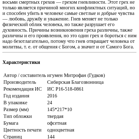
восьми смертных грехов — грехом гневливости. Этот грех не
только является причиной многих конфликтных ситуаций, но
и способен убить в человеке самые светлые и добрые чувства
— любовь, дружбу и уважение. Гнев меняет не только
физический облик человека, но также разрушает его
духовность. Причины возникновения греха различны, также
различны и его проявления, но это один грех и бороться с ним
надо безотлагательно, потому что гнев отвращает человека от
молитвы, т. е. от общения с Богом, а значит и от Самого Бога.
Характеристики
Автор / составитель
игумен Митрофан (Гудков)
Производитель
Сибирская Благозвонница
Рекомендация ИС
ИС Р16-518-0861
Год издания
2016
В упаковке
24
Размер (мм)
145*217*10
Тип обложки
твердая
Бумага
офсетная
Цветность печати
одноцветная
Страниц
144