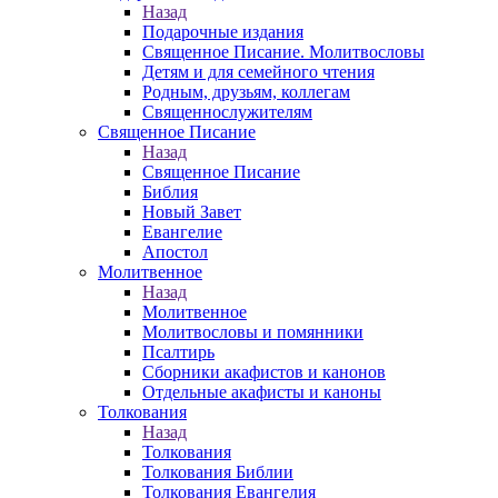
Назад
Подарочные издания
Священное Писание. Молитвословы
Детям и для семейного чтения
Родным, друзьям, коллегам
Священнослужителям
Священное Писание
Назад
Священное Писание
Библия
Новый Завет
Евангелие
Апостол
Молитвенное
Назад
Молитвенное
Молитвословы и помянники
Псалтирь
Сборники акафистов и канонов
Отдельные акафисты и каноны
Толкования
Назад
Толкования
Толкования Библии
Толкования Евангелия