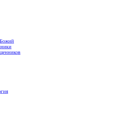
н Божий
дники
ященников
огия