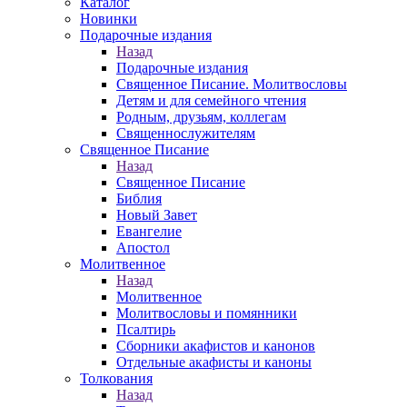
Каталог
Новинки
Подарочные издания
Назад
Подарочные издания
Священное Писание. Молитвословы
Детям и для семейного чтения
Родным, друзьям, коллегам
Священнослужителям
Священное Писание
Назад
Священное Писание
Библия
Новый Завет
Евангелие
Апостол
Молитвенное
Назад
Молитвенное
Молитвословы и помянники
Псалтирь
Сборники акафистов и канонов
Отдельные акафисты и каноны
Толкования
Назад