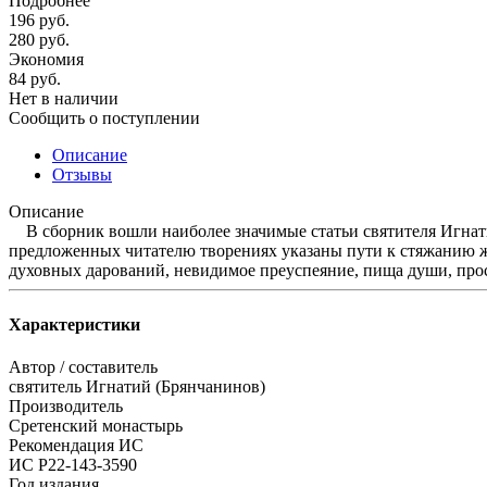
Подробнее
196
руб.
280
руб.
Экономия
84
руб.
Нет в наличии
Сообщить о поступлении
Описание
Отзывы
Описание
В сборник вошли наиболее значимые статьи святителя Игнатия 
предложенных читателю творениях указаны пути к стяжанию жи
духовных дарований, невидимое преуспеяние, пища души, прос
Характеристики
Автор / составитель
святитель Игнатий (Брянчанинов)
Производитель
Сретенский монастырь
Рекомендация ИС
ИС Р22-143-3590
Год издания