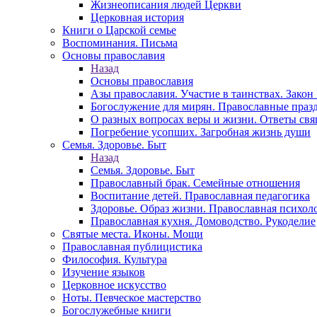
Жизнеописания людей Церкви
Церковная история
Книги о Царской семье
Воспоминания. Письма
Основы православия
Назад
Основы православия
Азы православия. Участие в таинствах. Зако
Богослужение для мирян. Православные праз
О разных вопросах веры и жизни. Ответы св
Погребение усопших. Загробная жизнь души
Семья. Здоровье. Быт
Назад
Семья. Здоровье. Быт
Православный брак. Семейные отношения
Воспитание детей. Православная педагогика
Здоровье. Образ жизни. Православная психол
Православная кухня. Домоводство. Рукоделие
Святые места. Иконы. Мощи
Православная публицистика
Философия. Культура
Изучение языков
Церковное искусство
Ноты. Певческое мастерство
Богослужебные книги