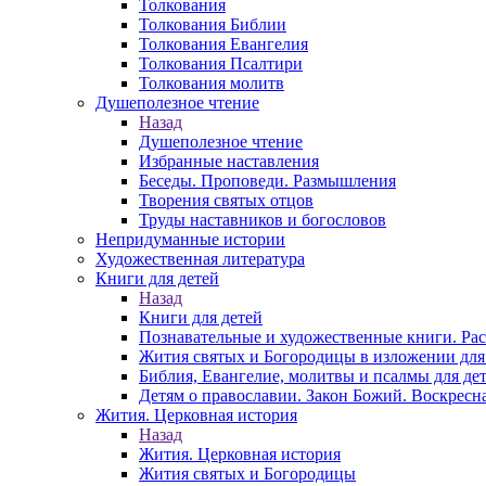
Толкования
Толкования Библии
Толкования Евангелия
Толкования Псалтири
Толкования молитв
Душеполезное чтение
Назад
Душеполезное чтение
Избранные наставления
Беседы. Проповеди. Размышления
Творения святых отцов
Труды наставников и богословов
Непридуманные истории
Художественная литература
Книги для детей
Назад
Книги для детей
Познавательные и художественные книги. Ра
Жития святых и Богородицы в изложении для
Библия, Евангелие, молитвы и псалмы для де
Детям о православии. Закон Божий. Воскресн
Жития. Церковная история
Назад
Жития. Церковная история
Жития святых и Богородицы