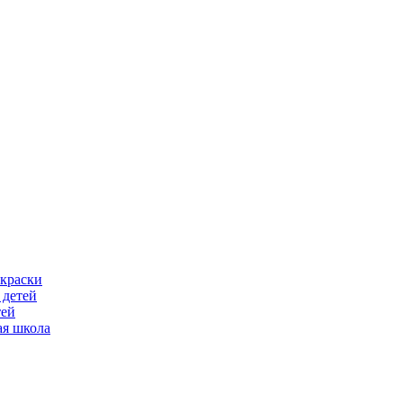
скраски
 детей
тей
ая школа