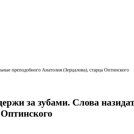
ельные преподобного Анатолия (Зерцалова), старца Оптинского
держи за зубами. Слова назид
а Оптинского