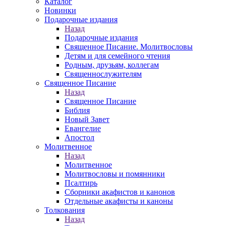
Каталог
Новинки
Подарочные издания
Назад
Подарочные издания
Священное Писание. Молитвословы
Детям и для семейного чтения
Родным, друзьям, коллегам
Священнослужителям
Священное Писание
Назад
Священное Писание
Библия
Новый Завет
Евангелие
Апостол
Молитвенное
Назад
Молитвенное
Молитвословы и помянники
Псалтирь
Сборники акафистов и канонов
Отдельные акафисты и каноны
Толкования
Назад