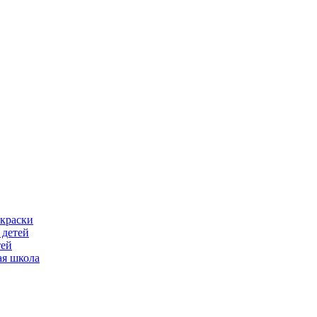
скраски
 детей
тей
ая школа