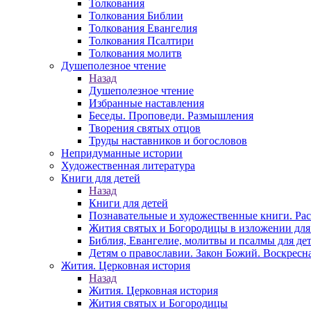
Толкования
Толкования Библии
Толкования Евангелия
Толкования Псалтири
Толкования молитв
Душеполезное чтение
Назад
Душеполезное чтение
Избранные наставления
Беседы. Проповеди. Размышления
Творения святых отцов
Труды наставников и богословов
Непридуманные истории
Художественная литература
Книги для детей
Назад
Книги для детей
Познавательные и художественные книги. Ра
Жития святых и Богородицы в изложении для
Библия, Евангелие, молитвы и псалмы для де
Детям о православии. Закон Божий. Воскресн
Жития. Церковная история
Назад
Жития. Церковная история
Жития святых и Богородицы