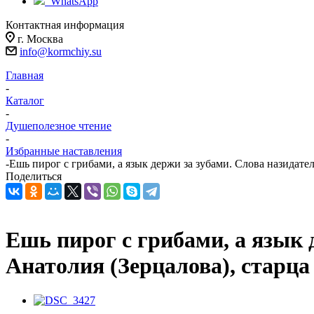
WhatsApp
Контактная информация
г. Москва
info@kormchiy.su
Главная
-
Каталог
-
Душеполезное чтение
-
Избранные наставления
-
Ешь пирог с грибами, а язык держи за зубами. Слова назидат
Поделиться
Ешь пирог с грибами, а язык 
Анатолия (Зерцалова), старц