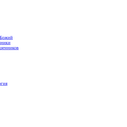
н Божий
дники
ященников
огия