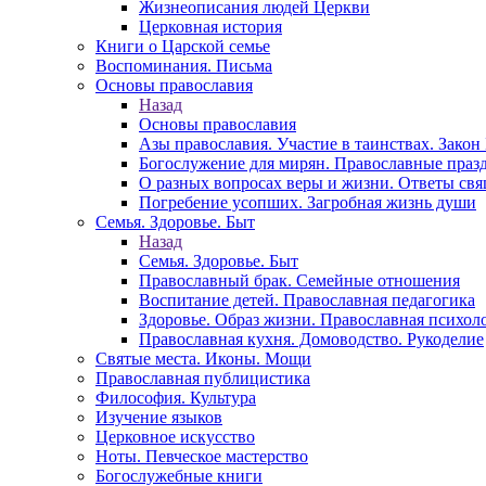
Жизнеописания людей Церкви
Церковная история
Книги о Царской семье
Воспоминания. Письма
Основы православия
Назад
Основы православия
Азы православия. Участие в таинствах. Зако
Богослужение для мирян. Православные праз
О разных вопросах веры и жизни. Ответы св
Погребение усопших. Загробная жизнь души
Семья. Здоровье. Быт
Назад
Семья. Здоровье. Быт
Православный брак. Семейные отношения
Воспитание детей. Православная педагогика
Здоровье. Образ жизни. Православная психол
Православная кухня. Домоводство. Рукоделие
Святые места. Иконы. Мощи
Православная публицистика
Философия. Культура
Изучение языков
Церковное искусство
Ноты. Певческое мастерство
Богослужебные книги