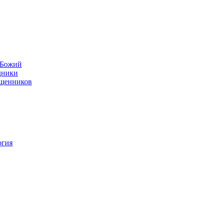
н Божий
дники
ященников
огия