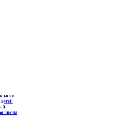
скраски
 детей
тей
ая школа