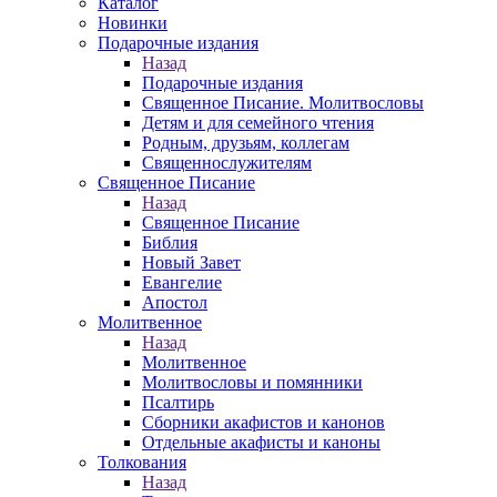
Каталог
Новинки
Подарочные издания
Назад
Подарочные издания
Священное Писание. Молитвословы
Детям и для семейного чтения
Родным, друзьям, коллегам
Священнослужителям
Священное Писание
Назад
Священное Писание
Библия
Новый Завет
Евангелие
Апостол
Молитвенное
Назад
Молитвенное
Молитвословы и помянники
Псалтирь
Сборники акафистов и канонов
Отдельные акафисты и каноны
Толкования
Назад