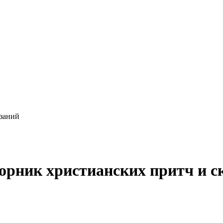
азаний
борник христианских притч и с