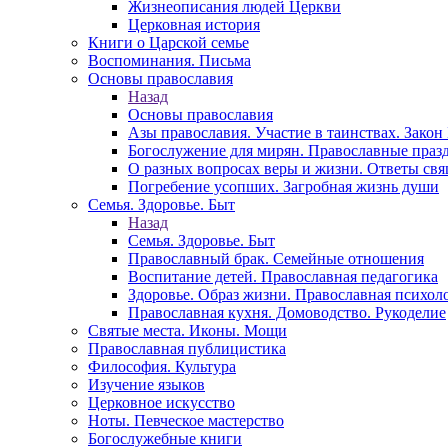
Жизнеописания людей Церкви
Церковная история
Книги о Царской семье
Воспоминания. Письма
Основы православия
Назад
Основы православия
Азы православия. Участие в таинствах. Зако
Богослужение для мирян. Православные праз
О разных вопросах веры и жизни. Ответы св
Погребение усопших. Загробная жизнь души
Семья. Здоровье. Быт
Назад
Семья. Здоровье. Быт
Православный брак. Семейные отношения
Воспитание детей. Православная педагогика
Здоровье. Образ жизни. Православная психол
Православная кухня. Домоводство. Рукоделие
Святые места. Иконы. Мощи
Православная публицистика
Философия. Культура
Изучение языков
Церковное искусство
Ноты. Певческое мастерство
Богослужебные книги