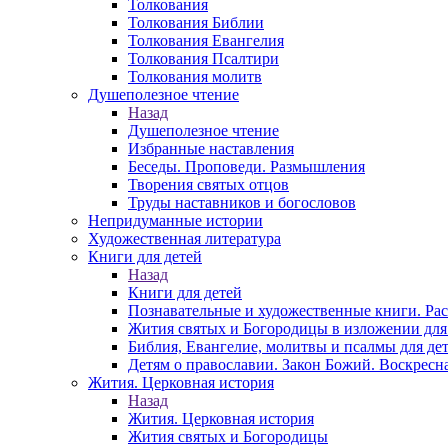
Толкования
Толкования Библии
Толкования Евангелия
Толкования Псалтири
Толкования молитв
Душеполезное чтение
Назад
Душеполезное чтение
Избранные наставления
Беседы. Проповеди. Размышления
Творения святых отцов
Труды наставников и богословов
Непридуманные истории
Художественная литература
Книги для детей
Назад
Книги для детей
Познавательные и художественные книги. Ра
Жития святых и Богородицы в изложении для
Библия, Евангелие, молитвы и псалмы для де
Детям о православии. Закон Божий. Воскресн
Жития. Церковная история
Назад
Жития. Церковная история
Жития святых и Богородицы