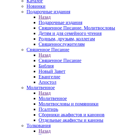
Каталог
Новинки
Подарочные издания
Назад
Подарочные издания
Священное Писание. Молитвословы
Детям и для семейного чтения
Родным, друзьям, коллегам
Священнослужителям
Священное Писание
Назад
Священное Писание
Библия
Новый Завет
Евангелие
Апостол
Молитвенное
Назад
Молитвенное
Молитвословы и помянники
Псалтирь
Сборники акафистов и канонов
Отдельные акафисты и каноны
Толкования
Назад