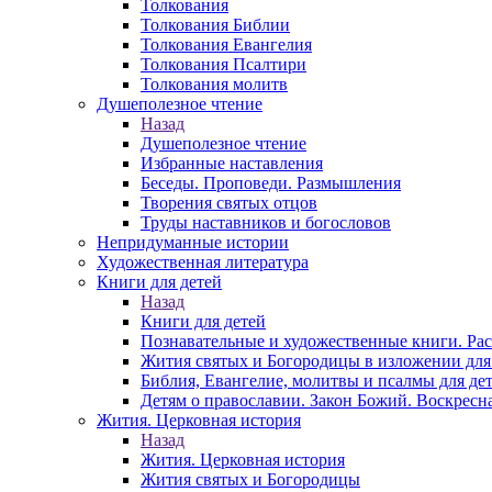
Толкования
Толкования Библии
Толкования Евангелия
Толкования Псалтири
Толкования молитв
Душеполезное чтение
Назад
Душеполезное чтение
Избранные наставления
Беседы. Проповеди. Размышления
Творения святых отцов
Труды наставников и богословов
Непридуманные истории
Художественная литература
Книги для детей
Назад
Книги для детей
Познавательные и художественные книги. Ра
Жития святых и Богородицы в изложении для
Библия, Евангелие, молитвы и псалмы для де
Детям о православии. Закон Божий. Воскресн
Жития. Церковная история
Назад
Жития. Церковная история
Жития святых и Богородицы