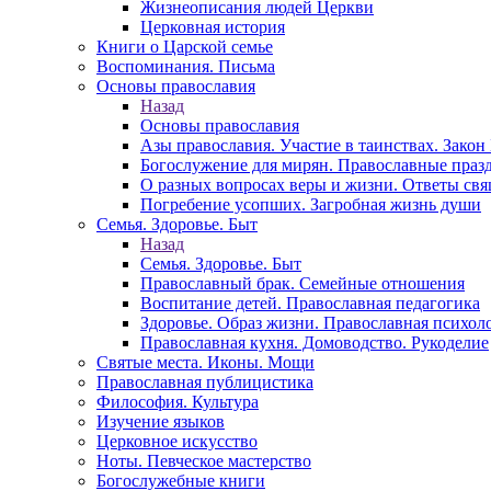
Жизнеописания людей Церкви
Церковная история
Книги о Царской семье
Воспоминания. Письма
Основы православия
Назад
Основы православия
Азы православия. Участие в таинствах. Зако
Богослужение для мирян. Православные праз
О разных вопросах веры и жизни. Ответы св
Погребение усопших. Загробная жизнь души
Семья. Здоровье. Быт
Назад
Семья. Здоровье. Быт
Православный брак. Семейные отношения
Воспитание детей. Православная педагогика
Здоровье. Образ жизни. Православная психол
Православная кухня. Домоводство. Рукоделие
Святые места. Иконы. Мощи
Православная публицистика
Философия. Культура
Изучение языков
Церковное искусство
Ноты. Певческое мастерство
Богослужебные книги