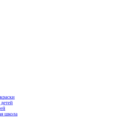
скраски
 детей
тей
ая школа