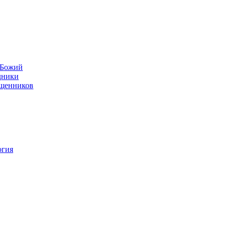
н Божий
дники
ященников
огия