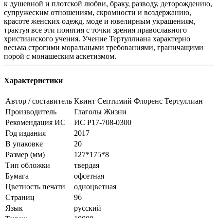
к душевной и плотской любви, браку, разводу, деторождению,
супружеским отношениям, скромности и воздержанию,
красоте женских одежд, моде и ювелирным украшениям,
трактуя все эти понятия с точки зрения православного
христианского учения. Учение Тертуллиана характерно
весьма строгими моральными требованиями, граничащими
порой с монашеским аскетизмом.
Характеристики
Автор / составитель
Квинт Септимий Флоренс Тертуллиан
Производитель
Глаголы Жизни
Рекомендация ИС
ИС Р17-708-0300
Год издания
2017
В упаковке
20
Размер (мм)
127*175*8
Тип обложки
твердая
Бумага
офсетная
Цветность печати
одноцветная
Страниц
96
Язык
русский