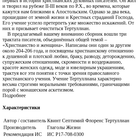
первых в истории христианских духовных писателей. Он жил
и творил на рубеже II-III веков по Р.Х., во времена, которые
кажутся нам близкими к Апостольским. Однако за два века,
прошедшие от земной жизни и Крестных страданий Господа,
Его учение успело претерпеть уже множество искажений. От
них и призывает очиститься Тертуллиан.
В предлагаемый вашему вниманию сборник вошли три
трактата писателя, объединённых общей темой –
«Христианство и женщина». Написаны они один за другим
около 204-206 года, и посвящены христианскому отношению
к душевной и плотской любви, браку, разводу, деторождению,
супружеским отношениям, скромности и воздержанию,
красоте женских одежд, моде и ювелирным украшениям,
трактуя все эти понятия с точки зрения православного
христианского учения. Учение Тертуллиана характерно
весьма строгими моральными требованиями, граничащими
порой с монашеским аскетизмом.
Подробнее
Характеристики
Автор / составитель
Квинт Септимий Флоренс Тертуллиан
Производитель
Глаголы Жизни
Рекомендация ИС
ИС Р17-708-0300