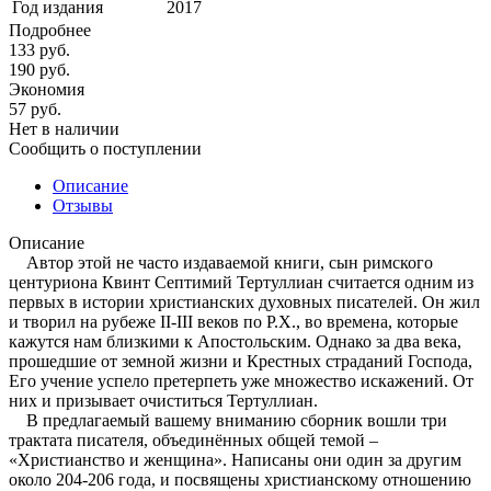
Год издания
2017
Подробнее
133
руб.
190
руб.
Экономия
57
руб.
Нет в наличии
Сообщить о поступлении
Описание
Отзывы
Описание
Автор этой не часто издаваемой книги, сын римского
центуриона Квинт Септимий Тертуллиан считается одним из
первых в истории христианских духовных писателей. Он жил
и творил на рубеже II-III веков по Р.Х., во времена, которые
кажутся нам близкими к Апостольским. Однако за два века,
прошедшие от земной жизни и Крестных страданий Господа,
Его учение успело претерпеть уже множество искажений. От
них и призывает очиститься Тертуллиан.
В предлагаемый вашему вниманию сборник вошли три
трактата писателя, объединённых общей темой –
«Христианство и женщина». Написаны они один за другим
около 204-206 года, и посвящены христианскому отношению