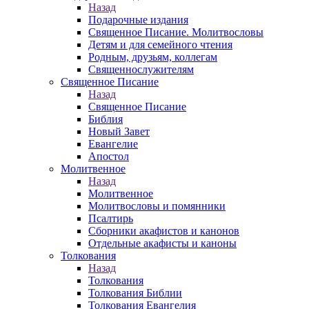
Назад
Подарочные издания
Священное Писание. Молитвословы
Детям и для семейного чтения
Родным, друзьям, коллегам
Священнослужителям
Священное Писание
Назад
Священное Писание
Библия
Новый Завет
Евангелие
Апостол
Молитвенное
Назад
Молитвенное
Молитвословы и помянники
Псалтирь
Сборники акафистов и канонов
Отдельные акафисты и каноны
Толкования
Назад
Толкования
Толкования Библии
Толкования Евангелия