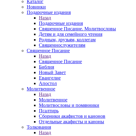
Каталог
Новинки
Подарочные издания
Назад
Подарочные издания
Священное Писание. Молитвословы
Детям и для семейного чтения
Родным, друзьям, коллегам
Священнослужителям
Священное Писание
Назад
Священное Писание
Библия
Новый Завет
Евангелие
Апостол
Молитвенное
Назад
Молитвенное
Молитвословы и помянники
Псалтирь
Сборники акафистов и канонов
Отдельные акафисты и каноны
Толкования
Назад