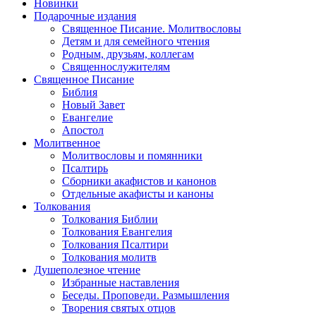
Новинки
Подарочные издания
Священное Писание. Молитвословы
Детям и для семейного чтения
Родным, друзьям, коллегам
Священнослужителям
Священное Писание
Библия
Новый Завет
Евангелие
Апостол
Молитвенное
Молитвословы и помянники
Псалтирь
Сборники акафистов и канонов
Отдельные акафисты и каноны
Толкования
Толкования Библии
Толкования Евангелия
Толкования Псалтири
Толкования молитв
Душеполезное чтение
Избранные наставления
Беседы. Проповеди. Размышления
Творения святых отцов